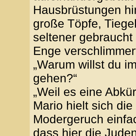
„Still.“ Michele blieb s
einem Hinterhof ganz i
Klänge einer Schalmei.
traurige Melodie lief vor
helles Aufschluchzen, d
und hüpfte und schwang
„Komm“, flüsterte Mic
hinter sich her durch 
Rechtzeitig entdeckte
mitten auf dem Weg. I
Kopf. Die gezackten H
die Lippen des Klagem