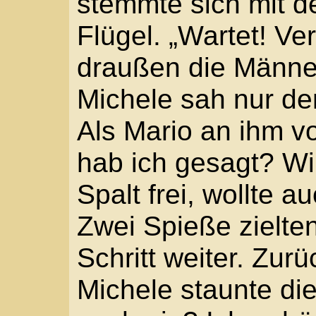
Neben ihm zügelte de
„Nun los, Jude. Ab, zu
früh kannst du wieder 
betrügen.“
„Ich bin kein Jude!!“
„Ach, ja?“ Der Truppfüh
Füße. „Sieht aus wie ei
fettige Haare wie ein J
ein Jidd ist. Das hört d
Michele rauschte das B
Wieder spuckte der Rei
sanft hinzu. „Nun aber 