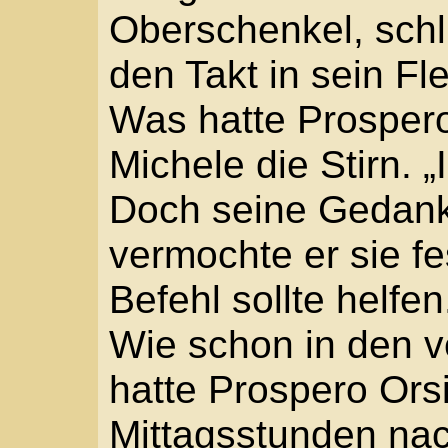
vor ihnen zu verberge
„ … das Hemd ist nass
kehrte zurück, war ga
sie gehörte nicht dem 
Akademie. „Wir müssen
Hunger?“
Verwundert ließ Michel
Dämmerlicht herrschte
beugte sich über ihn. „
Käse mitgebracht.“ Er k
feuchten Tuch.