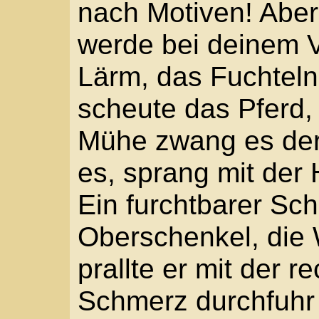
Der Hosenstoff war zer
die Stelle. „Die Haut is
wenig. Aber viel Schmu
müssen sie auswasche
Schmerzen?“
„Da nicht so sehr.“ Mic
atmen. „Ich glaub, mein
Noch ein Stöhnen, dan
Schmerz hinweg. „Hilf m
„Ich bringe dich zu mir.
Mit dem linken Arm stü