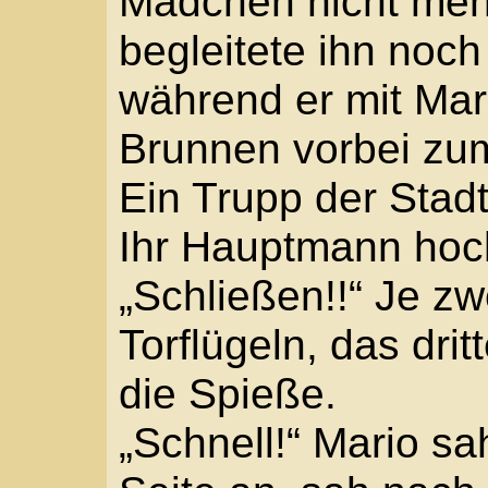
Flügel. „Wartet! Verda
draußen die Männer au
Michele sah nur den Fr
Als Mario an ihm vorbei
hab ich gesagt? Wir sc
Spalt frei, wollte auch i
Zwei Spieße zielten au
Schritt weiter. Zurück mi
Michele staunte die Bew
euch ein? Ich gehöre da
„Wird’s bald.“ Der Ton
nageln dich gleich hier 