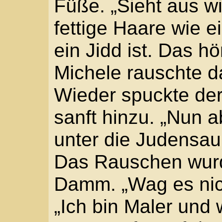
„Ich bin Künstler!“ brül
nach Motiven! Aber dav
werde bei deinem Vorg
Lärm, das Fuchteln der
scheute das Pferd, tänz
Mühe zwang es der Reit
es, sprang mit der Hin
Ein furchtbarer Schlag 
Oberschenkel, die Wuch
prallte er mit der recht
Schmerz durchfuhr die