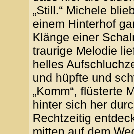
blickte das glühende 
Ghetto. Dazu weinte un
sah sich um, fand den 
erkannte er nur Lumpe
bunte Stofffetzen, Lapp
da schimmerte Grün, da
und an der gewunden S
Eingang im ersten Sto
Seidentücher. Er neigte
hier irgendjemanden?“
Unmerklich deutete de