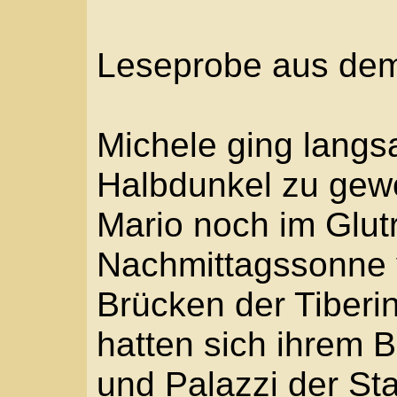
Brücken der Tiberinse
hatten sich ihrem Blick
und Palazzi der Stadt 
sie neben dem Teatro M
Ghettos geschritten, wa
Stadt zurückgeblieben.
Biegung verengten abge
Fässer die Gasse. Rech
dünne Häuser schief u
und Luft lechzend in d
hatte sie je geplant, 
einzelnen Stockwerke 