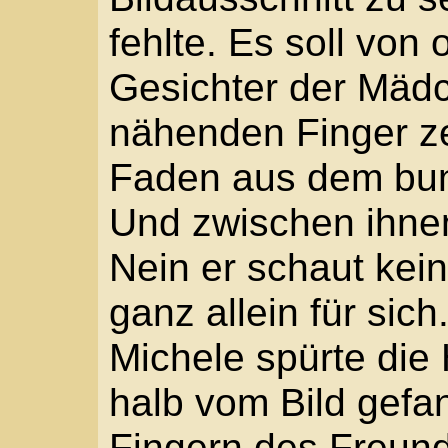
Widerwillig gab Michel
Durchgang noch einmal 
Mädchen nicht mehr. N
begleitete ihn noch eine
während er mit Mario 
Brunnen vorbei zum Hau
Ein Trupp der Stadtwa
Ihr Hauptmann hoch zu
„Schließen!!“ Je zwei 
Torflügeln, das dritte P
die Spieße.
„Schnell!“ Mario sah a