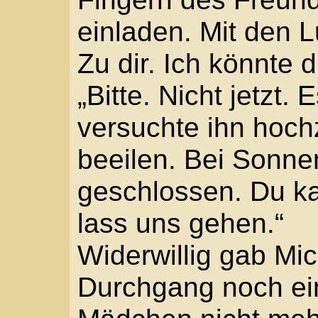
Seite an, sah nach vor
sich schon. „Lauf! Bitte,
Michele ging rascher, li
sehen uns doch. Die wa
Langsam schwangen die
„Nein, sie warten nicht!
Nur noch wenige Schrit
nach vorn, streckte di
raus. Wartet. Verdammt 
Moment drang er in den
stemmte sich mit dem 