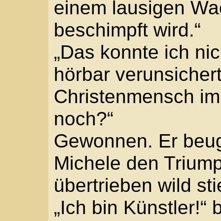
mehr ein Keuchen. „D
Mario strich ihm das Ha
anderen Hand wischte e
„Vor dem Ghetto.“
„Und die Kerle?“
„Fort. Sie haben dich e
„Ist besser so.“ Michel
aufzurichten, schrie v
zurück. „Allein schaff ic
Behutsam half ihm Mari
er sitzen konnte. „Was