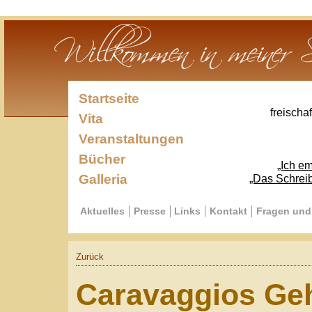
Startseite
freischaffender Sc
Vita
Veranstaltungen
Bücher
„Ich empfinde mi
Galleria
„Das Schreiben ist die
Aktuelles
Presse
Links
Kontakt
Fragen und Antworte
Zurück
Caravaggios Gehei