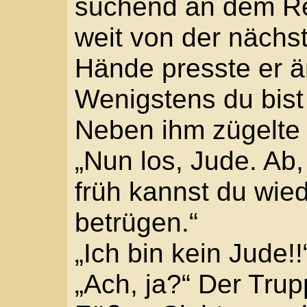
die Fäuste über den K
Truppführer hinauf. „U
gar nicht schätzen, we
einem lausigen Wachh
beschimpft wird.“
„Das konnte ich nicht 
hörbar verunsichert. „A
Christenmensch im Ghe
noch?“
Gewonnen. Er beugt sic
Michele den Triumph a
übertrieben wild stieß e