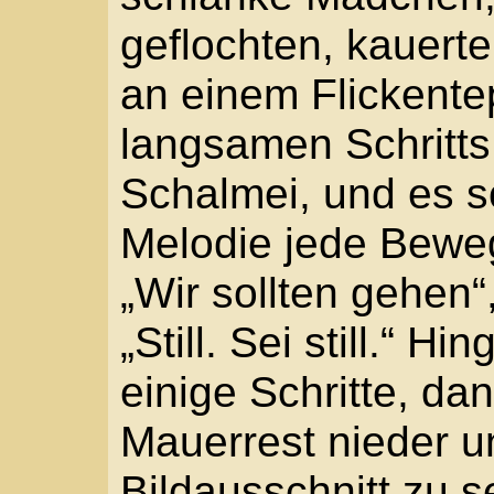
ganz allein für sich.
Michele spürte die Han
halb vom Bild gefangen
Fingern des Freundes. 
einladen. Mit den Lump
Zu dir. Ich könnte die S
„Bitte. Nicht jetzt. Es i
versuchte ihn hochzuz
beeilen. Bei Sonnenun
geschlossen. Du kannst
lass uns gehen.“