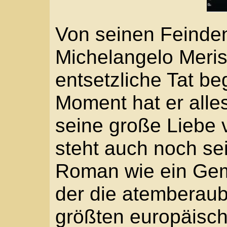
entsetzliche Tat began
Moment hat er alles, s
seine große Liebe verlo
steht auch noch sein L
Roman wie ein Gemälde
der die atemberaubend
größten europäischen M
setzt. Mit viel Farbe 
Pinselstrich erschafft 
Röhrig eine Welt, die g
fasziniert und den, der 