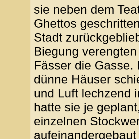
aufeinandergebaut wor
Hausbrüstungen hingen
große Töpfe, Tiegel un
seltener gebraucht und
Enge verschlimmert hä
„Warum willst du immer
gehen?“
„Weil es eine Abkürzung
Mario hielt sich die Na
Modergeruch einfach e
dass hier die Juden im