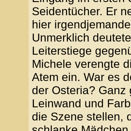
„Wir sollten gehen“, e
„Still. Sei still.“ Hing
einige Schritte, dann l
Mauerrest nieder und 
Bildausschnitt zu sehe
fehlte. Es soll von obe
Gesichter der Mädchen,
nähenden Finger zeige
Faden aus dem bunten 
Und zwischen ihnen blä
Nein er schaut keine d