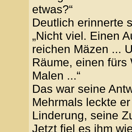
„Was hat Prospero ges
„Weiß ich nicht.“
„Aber er war doch gera
„Als ich kam warst du a
bin ich auch niemande
„Das kann nicht sein, 
Grund nicht mehr, er le
„Licht. Bitte, lass mich
Weißt du, ich habe kein
steigen.“ Die Lippen b
Großvater, Spinnen sin
Riesen an der Wand si