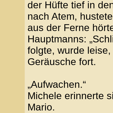
Freund. Schon nach we
er. „Nicht zu dir. Die v
nicht. Wir gehen zur 
liegt nicht so hoch.“
Heiß war ihm. Michele 
her. Nur den Kopf. Nur
Längst war das Bett zu
Seit drei Nächten, drei
danach auf dem Rücken
zu dürfen. Doch schon 