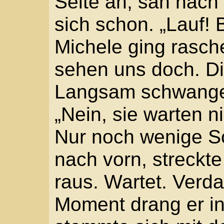
„Was?“ Jäh ahnte Miche
Bedrohlicher spürte er
geschliffenen Spitzen 
das ist ein Irrtum.“
Jetzt trieb der Hauptm
„Senkt die Spieße.“ Erl
Atem aus, trat einen Sc
suchend an dem Reiter 
weit von der nächsten 
Hände presste er ängs
Wenigstens du bist in S