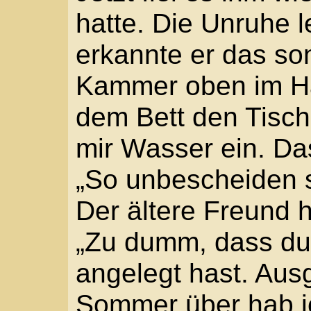
kommen nie her. “ Er se
…“
Mario drehte den Docht
Lampe dicht ans Lager. 
Behutsam nahm er die Z
Der linke Oberschenke
aufgequollen. Dort wo d
glänzte ein rotbläuliche
sollen wir nur machen?
Hand des Kranken, such
Schwellung ist viel grö