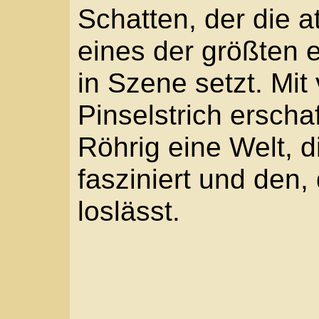
loslässt.
Leseprobe aus dem 7. 
Michele ging langsame
Halbdunkel zu gewöhne
Mario noch im Glutrot 
Nachmittagssonne von 