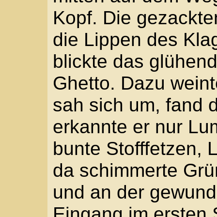
Leiterstiege gegenüber
Michele verengte die 
Atem ein. War es der l
der Osteria? Ganz glei
Leinwand und Farbe, w
die Szene stellen, dac
schlanke Mädchen, da
geflochten, kauerten 
an einem Flickenteppic
langsamen Schritts ein
Schalmei, und es schie
Melodie jede Bewegung