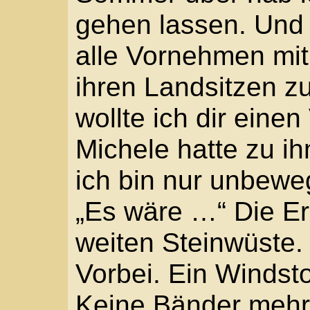
jetzt schon vom Knie bi
„Ärgere dich nicht läng
sah ihn aus geweiteten
bist in Wahrheit viel 
ich dich so gemalt hät
noch die Früchte. Alle 
ich …“ Michele schloss
zurück. atmete rasch 
Konzept, Gestaltung und Struktur, Grafiken sowi