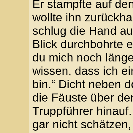
der Hüfte tief in den Le
nach Atem, hustete, d
aus der Ferne hörte er
Hauptmanns: „Schließt
folgte, wurde leise, Ro
Geräusche fort.
„Aufwachen.“
Michele erinnerte sich
Mario.
„Wach auf. Bitte, so hö
Er öffnete die Lider. „