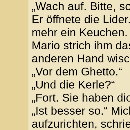
entfachte wieder die Qu
und das Atmen fiel ihm
aber nur etwas zur Wan
hartgeschwollene Wun
Oberschenkel, schlug d
den Takt in sein Fleisc
Was hatte Prospero erzä
Michele die Stirn. „Ich 
Doch seine Gedanken f
vermochte er sie festzu
Befehl sollte helfen. „