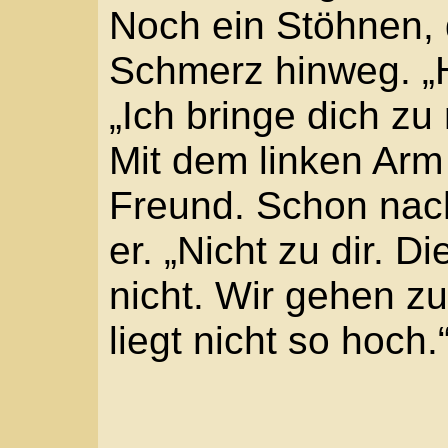
Jetzt fiel es ihm wiede
hatte. Die Unruhe legte
erkannte er das sonnen
Kammer oben im Haus 
dem Bett den Tisch mit
mir Wasser ein. Das ge
„So unbescheiden sind
Der ältere Freund hatt
„Zu dumm, dass du dic
angelegt hast. Ausger
Sommer über hab ich m