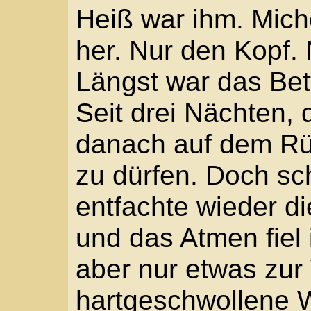
gehen lassen. Und jetz
alle Vornehmen mit ihr
ihren Landsitzen zurüc
wollte ich dir einen Vor
Michele hatte zu ihm a
ich bin nur unbeweglich
„Es wäre …“ Die Erinner
weiten Steinwüste. „ 
Vorbei. Ein Windstoß w
Keine Bänder mehr, es
Würmer mit offenen Mäu
Beide Fäuste presste e