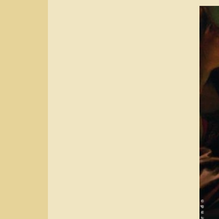
Von seinen Feinden unt
Michelangelo Merisi, g