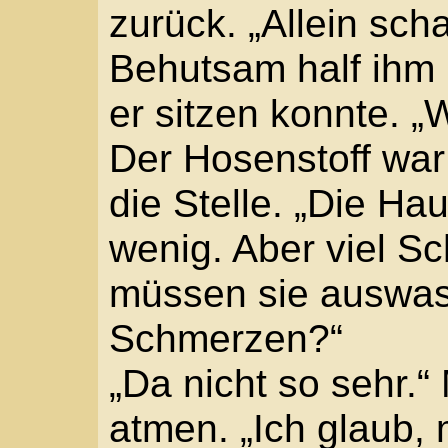
Wie schon in den ver
hatte Prospero Orsi au
Mittagsstunden nach ih
etwas?“
Deutlich erinnerte sic
„Nicht viel. Einen Auftr
reichen Mäzen ... Und
Räume, einen fürs Wo
Malen ...“
Das war seine Antwor
Mehrmals leckte er übe
Linderung, seine Zunge