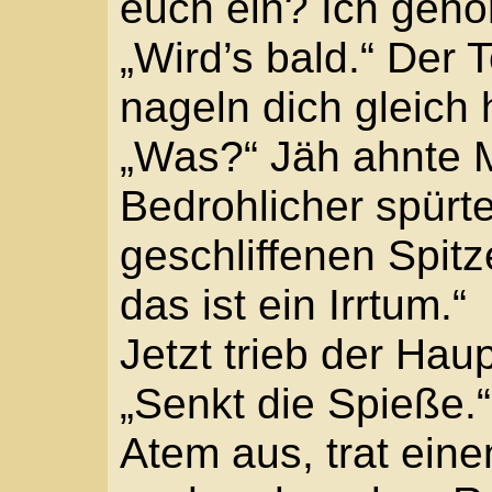
unter die Judensau …“
Das Rauschen wurde ü
Damm. „Wag es nicht!“ 
„Ich bin Maler und woh
Er stampfte auf den Re
wollte ihn zurückhalten
schlug die Hand auf se
Blick durchbohrte er 
du mich noch länger auf
wissen, dass ich ein F
bin.“ Dicht neben der 