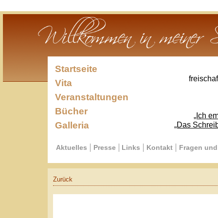
Startseite
freischaffender Sc
Vita
Veranstaltungen
Bücher
„Ich empfinde mi
Galleria
„Das Schreiben ist die
Aktuelles
Presse
Links
Kontakt
Fragen und Antworte
Zurück