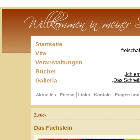
Startseite
freischaffender Sc
Vita
Veranstaltungen
Bücher
„Ich empfinde mi
Galleria
„Das Schreiben ist die
Aktuelles
Presse
Links
Kontakt
Fragen und Antworte
Zurück
Das Füchslein